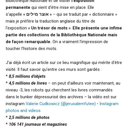
Bibliothèque Nationale et de visiter
l’exposition
permanente
qui vient d’être mise en place. Elle
s’appelle
« אוצר מילים »
– qui se traduit par « dictionnaire »
mais je préfère la traduction anglaise du titre de
l’exposition
« Un trésor de mots »
.
Elle présente une infime
partie des collections de la Bibliothèque Nationale mais
de façon remarquable.
On a vraiment l’impression de
toucher l’histoire des mots.
J’ai déjà écrit un article sur ce lieu magnifique qui mérite d’être
visité. Il faut savoir qu’entre ces murs sont gardés :
*
8,5 millions d’objets
*
4,5 millions de livres
– on peut d’ailleurs voir maintenant, au
niveau -3, les robots qui cherchent les livres commandés
dans le bunker dépressurisé des archives – la vidéo est sur
instagram
Valerie Cudkowicz (@jerusalemfutee) • Instagram
photos and videos
*
2,5 millions de photos
*
106 141 journaux et magazines