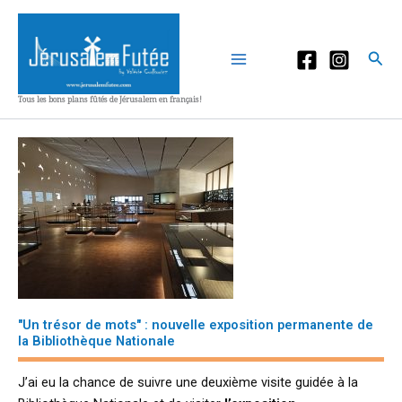
Aller
au
contenu
Rec
Tous les bons plans fûtés de Jérusalem en français!
"Un trésor de mots" : nouvelle exposition permanente de
la Bibliothèque Nationale
J’ai eu la chance de suivre une deuxième visite guidée à la