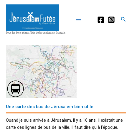
Aller
au
contenu
Rec
Tous les bons plans fûtés de Jérusalem en français!
Une carte des bus de Jérusalem bien utile
Quand je suis arrivée à Jérusalem, il y a 16 ans, il existait une
carte des lignes de bus de la ville. Il faut dire qu’à l’époque,