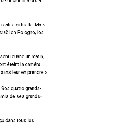
s se décident alors à
éalité virtuelle. Mais
Israël en Pologne, les
senti quand un matin,
ont éteint la caméra
 sans leur en prendre ».
r. Ses quatre grands-
s amis de ses grands-
eçu dans tous les