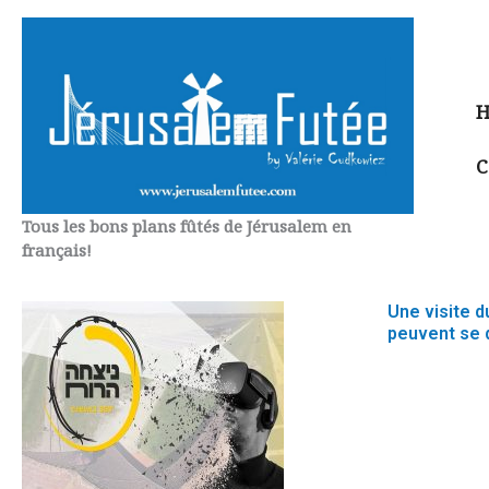
Aller
au
contenu
H
C
Tous les bons plans fûtés de Jérusalem en
français!
Une visite d
peuvent se 