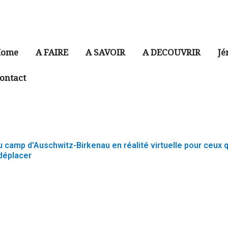
ome
A FAIRE
A SAVOIR
A DECOUVRIR
Jé
ontact
u camp d'Auschwitz-Birkenau en réalité virtuelle pour ceux q
déplacer