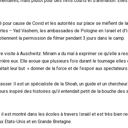
umentaires, mais plutôt pour des films courts et d’animation. Elle
 pour cause de Covid et les autorités sur place se méfient de la r
es portes – Yad Vashem, les ambassades de Pologne en Israël et d’
btiennent la permission de filmer pendant 3 jours dans le camp.
e visite à Auschwitz. Miriam a du mal à exprimer ce qu’elle a res
rrière eux. Elle avoue que plusieurs fois durant le tournage elles 
tait leur but » donner de la force et de l’espoir aux spectateurs
sser. Il est un spécialiste de la Shoah, un guide et un chercheu
leurs inspiré des histoires qu’il entendait petit de la bouche de
il est montré dans les écoles à travers Israël et est très bien r
 aux Etats-Unis et en Grande Bretagne.