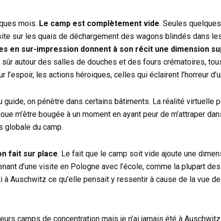
elques mois.
Le camp est complètement vide
. Seules quelques 
site sur les quais de déchargement des wagons blindés dans le
es en sur-impression donnent à son récit une dimension s
n sûr autour des salles de douches et des fours crématoires, tous
l’espoir, les actions héroiques, celles qui éclairent l’horreur d’u
guide, on pénètre dans certains bâtiments. La réalité virtuelle 
voue m’être bougée à un moment en ayant peur de m’attraper dans
s globale du camp.
on fait sur place
. Le fait que le camp soit vide ajoute une dim
nant d’une visite en Pologne avec l’école, comme la plupart des 
ti à Auschwitz ce qu’elle pensait y ressentir à cause de la vue de
.
usieurs camps de concentration mais je n’ai jamais été à Auschwit