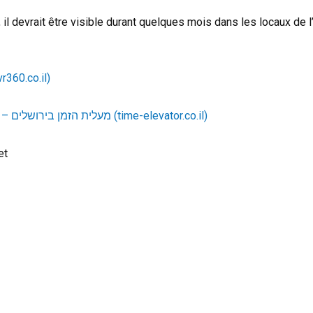
s, il devrait être visible durant quelques mois dans les locaux d
ניצחה הרוח – 360 מעלות  (jvr360.co.il)
מעלית הזמן בירושלים – מופע ואטרקציה רב חושית בירושלים (time-elevator.co.il)
et