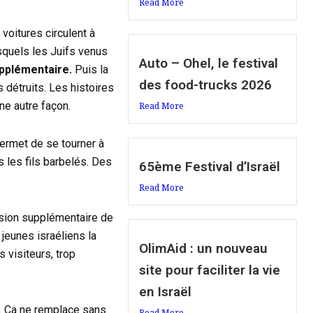
Read More
voitures circulent à
squels les Juifs venus
Auto – Ohel, le festival
upplémentaire.
Puis la
des food-trucks 2026
 détruits. Les histoires
ne autre façon.
Read More
permet de se tourner à
 les fils barbelés. Des
65ème Festival d’Israël
Read More
ension supplémentaire de
jeunes israéliens la
OlimAid : un nouveau
s visiteurs, trop
site pour faciliter la vie
en Israël
z. Ca ne remplace sans
Read More