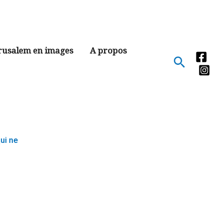
rusalem en images
A propos
Recher
ui ne