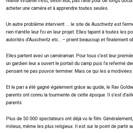
réalité virtuelle n’est, selon eux, pas faite pour de longs doc
acheter une caméra et à apprendre toutes seules.
Un autre problème intervient …. le site de Auschwitz est fermé
rien n’arrête leur foi en leur projet. Elles tapent à toutes l
autorités d’Auschwitz etc… – prient beaucoup et finalement o
Elles partent avec un caméraman. Pour tous c’est leur premièr
un gardien leur a ouvert le portail du camp puis l’a refermé de
pensant ne pas pouvoir terminer. Mais ce qui les a modivées é
Et le pari a été gagné également grâce au guide, le Rav Goldwa
parents ont connu la tourmente de cette époque. Il s’est d’ail
parents.
Plus de 50 000 spectateurs ont déjà vu le film. Généralement, 
milieux, même les plus religieux. Il est sur le point de partir