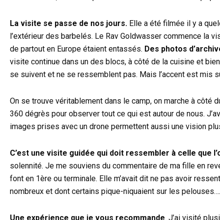
La visite se passe de nos jours.
Elle a été filmée il y a qu
l’extérieur des barbelés. Le Rav Goldwasser commence la vi
de partout en Europe étaient entassés.
Des photos d’archiv
visite continue dans un des blocs, à côté de la cuisine et bie
se suivent et ne se ressemblent pas. Mais l’accent est mis sur 
On se trouve véritablement dans le camp, on marche à côté du 
360 dégrès pour observer tout ce qui est autour de nous. J’a
images prises avec un drone permettent aussi une vision plu
C’est une visite guidée qui doit ressembler à celle que l’
solennité. Je me souviens du commentaire de ma fille en reve
font en 1ère ou terminale. Elle m’avait dit ne pas avoir ressen
nombreux et dont certains pique-niquaient sur les pelouses…
Une expérience que je vous recommande
. J’ai visité pl