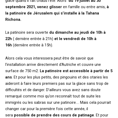
glace quand il fait chaud l’été. Alors
du 19 juillet au 30
septembre 2021, venez glisser
en famille ou entre amis,
à
la patinoire de Jérusalem qui s’installe à la Tahana
Richona.
La patinoire sera ouverte
du dimanche au jeudi de 10h à
22h
( dernière entrée à 21h)
et le vendredi de 10h à
16h
(dernière entrée à 15h).
Alors cela vous interessera peut être de savoir que
l’installation arrive directement d’Autriche et couvre une
surface de 750 m2.
La patinoire est accessible à partir de 5
ans
. Et pour les plus petits, des pingouins et des otaries les
aideront à faire leurs premiers pas sur la glace sans trop de
difficultés et de danger. D’ailleurs vous avez sans doute
remarqué comme moi qu’on reconnaît tout de suite les
immigrés ou les sabras sur une patinoire…. Mais cela pourrait
changer car pour la première fois cette année, il
sera
possible de prendre des cours de patinage
. Et pour