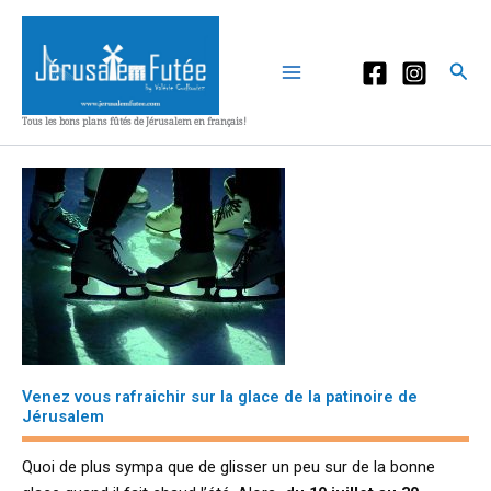
Aller
au
contenu
Rec
Tous les bons plans fûtés de Jérusalem en français!
Venez vous rafraichir sur la glace de la patinoire de
Jérusalem
Quoi de plus sympa que de glisser un peu sur de la bonne