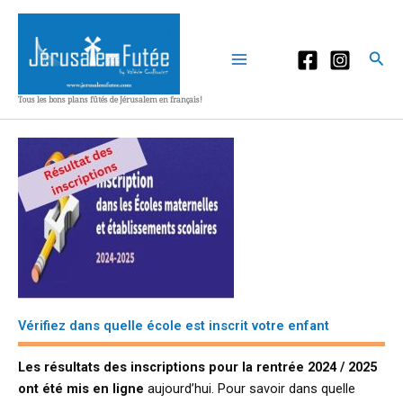
Aller
au
contenu
Rec
Tous les bons plans fûtés de Jérusalem en français!
Vérifiez dans quelle école est inscrit votre enfant
Les résultats des inscriptions pour la rentrée 2024 / 2025
ont été mis en ligne
aujourd’hui. Pour savoir dans quelle