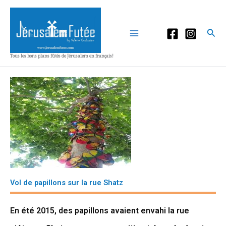
Aller
au
contenu
Rec
Tous les bons plans fûtés de Jérusalem en français!
Vol de papillons sur la rue Shatz
En été 2015, des papillons avaient envahi la rue