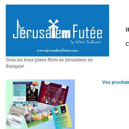
Aller
au
contenu
H
C
Tous les bons plans fûtés de Jérusalem en
français!
Vos prochai