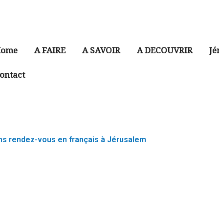
ome
A FAIRE
A SAVOIR
A DECOUVRIR
Jé
ontact
ns rendez-vous en français à Jérusalem