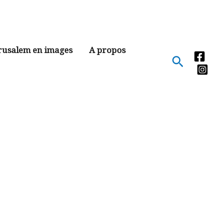
rusalem en images
A propos
Recher