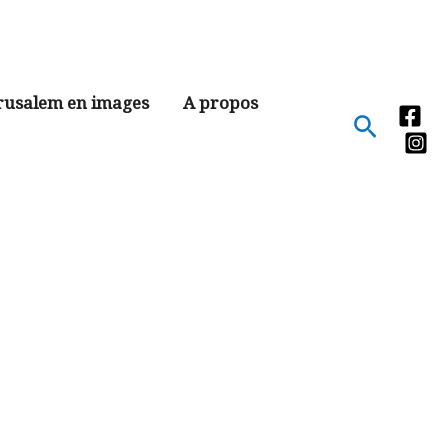
rusalem en images
A propos
Recher