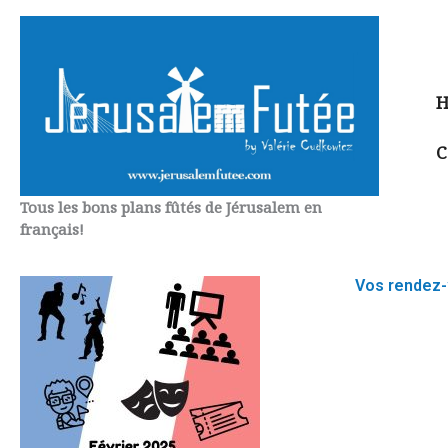
Aller
au
contenu
H
C
Tous les bons plans fûtés de Jérusalem en
français!
Vos rendez-