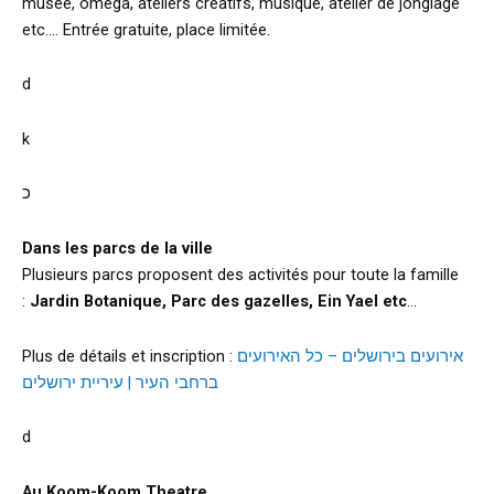
musée, omega, ateliers créatifs, musique, atelier de jonglage
etc…. Entrée gratuite, place limitée.
d
k
כ
Dans les parcs de la ville
Plusieurs parcs proposent des activités pour toute la famille
:
Jardin Botanique, Parc des gazelles, Ein Yael etc
…
Plus de détails et inscription :
אירועים בירושלים – כל האירועים
ברחבי העיר | עיריית ירושלים
d
Au Koom-Koom Theatre