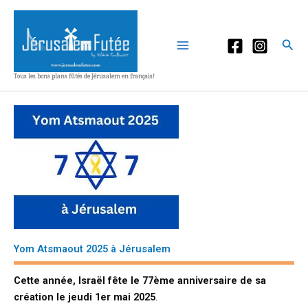
Aller
au
contenu
Rec
Tous les bons plans fûtés de Jérusalem en français!
Yom Atsmaout 2025 à Jérusalem
Cette année, Israël fête le 77ème anniversaire de sa
création le jeudi 1er mai 2025
.