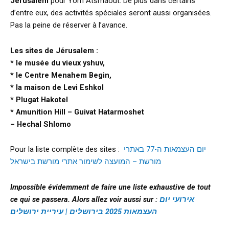
Jérusalem
pour Yom Atsmaout. De plus dans certains
d’entre eux, des activités spéciales seront aussi organisées.
Pas la peine de réserver à l’avance.
Les sites de Jérusalem :
* le musée du vieux yshuv,
* le Centre Menahem Begin,
* la maison de Levi Eshkol
* Plugat Hakotel
* Amunition Hill – Guivat Hatarmoshet
– Hechal Shlomo
Pour la liste complète des sites :
יום העצמאות ה-77 באתרי
מורשת – המועצה לשימור אתרי מורשת בישראל
Impossible évidemment de faire une liste exhaustive de tout
ce qui se passera. Alors allez voir aussi sur :
אירועי יום
העצמאות 2025 בירושלים | עיריית ירושלים