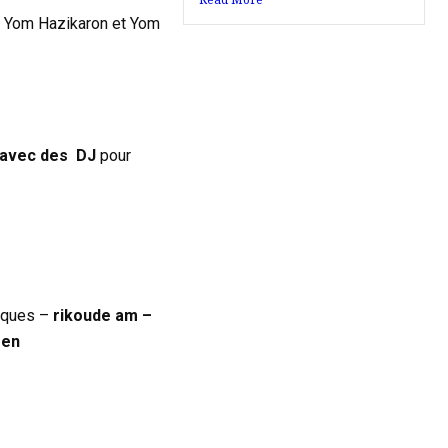
tre Yom Hazikaron et Yom
 avec des
DJ
pour
riques –
rikoude am –
een