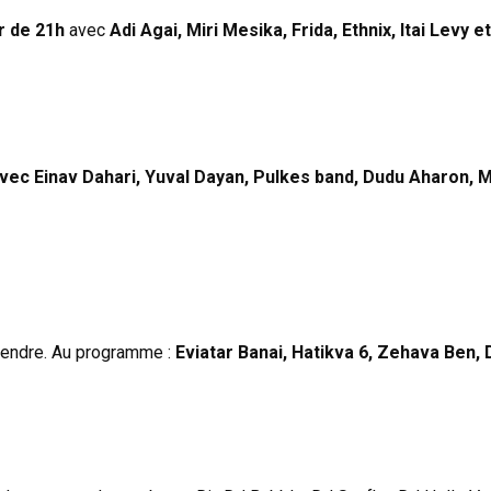
ir de 21h
avec
Adi Agai, Miri Mesika, Frida, Ethnix, Itai Levy e
avec Einav Dahari, Yuval Dayan, Pulkes band, Dudu Aharon, M
ntendre. Au programme :
Eviatar Banai, Hatikva 6, Zehava Ben,