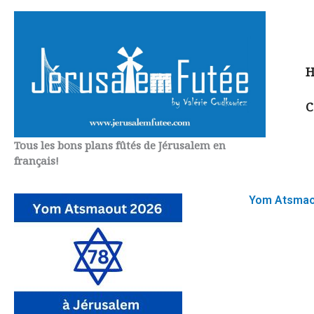
Aller
au
contenu
H
C
Tous les bons plans fûtés de Jérusalem en
français!
Yom Atsmao