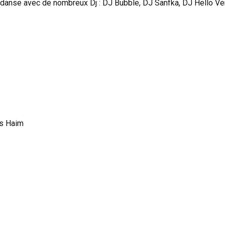
e danse avec de nombreux Dj : DJ Bubble, DJ Sanfka, DJ Hello V
is Haim