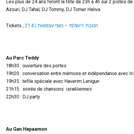
Les plus de 24 ans feront la fête de 23h à 4h sur 2 pistes d
Azouri, DJ Tahal, DJ Tommy, DJ Tomer Haliva.
Tickets ;
הטבת ירושלמי – נשף עצמאות | 21.4
d
Au Parc Teddy
18h30 : ouverture des portes
19h20 : conversation entre mémoire et indépendance avec Ir
19h35 : tefila spéciale avec Haverim Lenigun
21h15 : soirée de chansons israéliennes
22h30 : DJ party
d
Au Gan Hapaamon