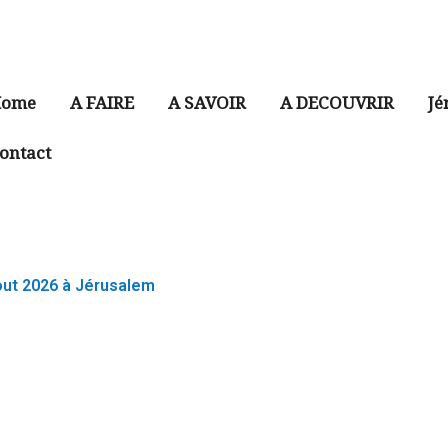
ome
A FAIRE
A SAVOIR
A DECOUVRIR
Jé
ontact
ut 2026 à Jérusalem