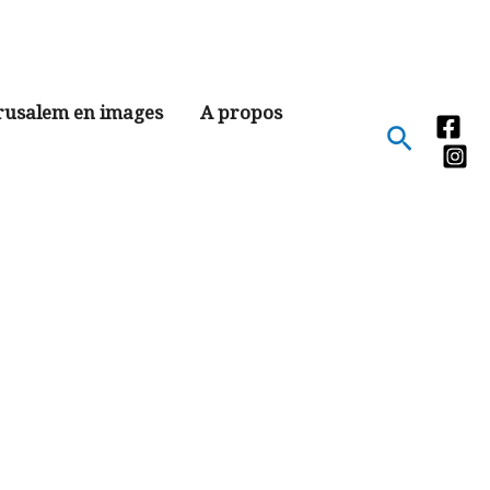
rusalem en images
A propos
Recher