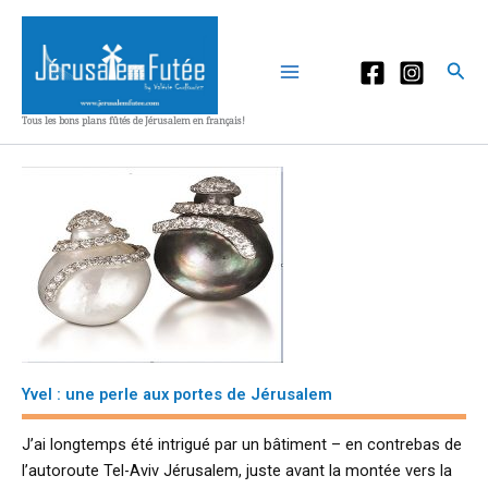
Aller
au
contenu
Rec
Tous les bons plans fûtés de Jérusalem en français!
Yvel : une perle aux portes de Jérusalem
J’ai longtemps été intrigué par un bâtiment – en contrebas de
l’autoroute Tel-Aviv Jérusalem, juste avant la montée vers la