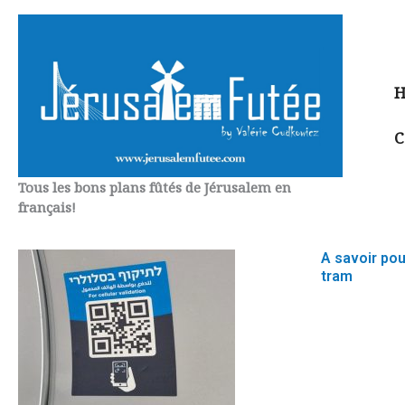
Aller
au
contenu
H
C
Tous les bons plans fûtés de Jérusalem en
français!
A savoir pou
tram