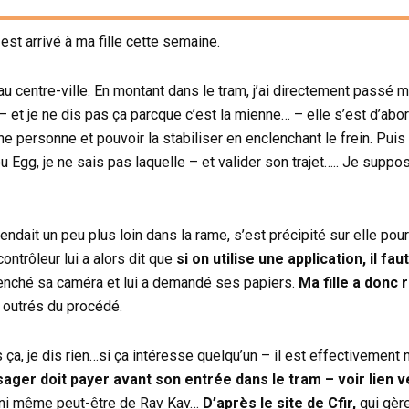
est arrivé à ma fille cette semaine.
au centre-ville. En montant dans le tram, j’ai directement pass
s – et je ne dis pas ça parcque c’est la mienne… – elle s’est d’abo
e personne et pouvoir la stabiliser en enclenchant le frein. Puis 
t ou Egg, je ne sais pas laquelle – et valider son trajet….. Je s
ttendait un peu plus loin dans la rame, s’est précipité sur elle po
 contrôleur lui a alors dit que
si on utilise une application, il f
clenché sa caméra et lui a demandé ses papiers.
Ma fille a donc
 outrés du procédé.
is ça, je dis rien…si ça intéresse quelqu’un – il est effectivement
ger doit payer avant son entrée dans le tram – voir lien ve
ns, ni même peut-être de Rav Kav…
D’après le site de Cfir,
qui gère