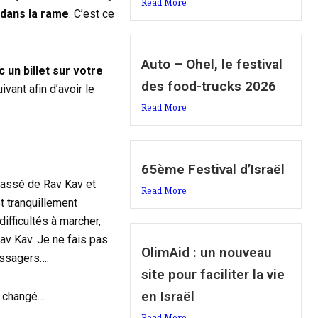
Read More
r dans la rame
. C’est ce
Auto – Ohel, le festival
 un billet sur votre
des food-trucks 2026
ivant afin d’avoir le
Read More
65ème Festival d’Israël
s passé de Rav Kav et
Read More
st tranquillement
ifficultés à marcher,
Rav Kav. Je ne fais pas
OlimAid : un nouveau
assagers….
site pour faciliter la vie
en Israël
e changé…
Read More