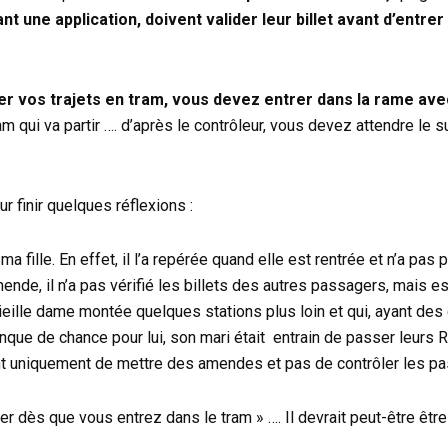
nt une application, doivent valider leur billet avant d’entre
yer vos trajets en tram, vous devez entrer dans la rame avec
m qui va partir …. d’après le contrôleur, vous devez attendre le su
ur finir quelques réflexions :
a fille. En effet, il l’a repérée quand elle est rentrée et n’a pa
mende, il n’a pas vérifié les billets des autres passagers, mais e
eille dame montée quelques stations plus loin et qui, ayant des d
anque de chance pour lui, son mari était entrain de passer leurs 
ment uniquement de mettre des amendes et pas de contrôler les p
r dès que vous entrez dans le tram » …. Il devrait peut-être êtr