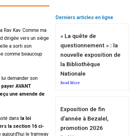
Derniers articles en ligne
é ma Rav Kav. Comme ma
« La quête de
rd dirigée vers un siège
questionnement » : la
elle a sorti son
uppose comme beaucoup
nouvelle exposition de
la Bibliothèque
Nationale
ur lui demander son
Read More
aut payer AVANT
 reçu une amende de
Exposition de fin
d’année à Bezalel,
 noté dans
la loi
rs la section 16 ci-
promotion 2026
 aujourd’hui le tramway