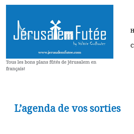
Aller
au
contenu
H
C
Tous les bons plans fûtés de Jérusalem en
français!
L’agenda de vos sorties