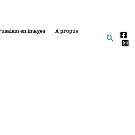
rusalem en images
A propos
Recher