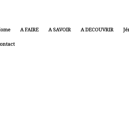
ome
A FAIRE
A SAVOIR
A DECOUVRIR
Jé
ontact