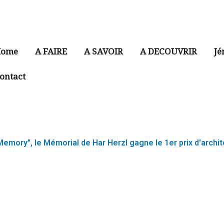
ome
A FAIRE
A SAVOIR
A DECOUVRIR
Jé
ontact
emory", le Mémorial de Har Herzl gagne le 1er prix d'archi