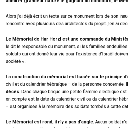
admirer grandeur nature le gagnant du concours, le Mém
Alors j’ai déjà écrit un texte sur ce monument lors de son inaugu
rencontre avec plusieurs des architectes du projet, j’en ai dé
Le Mémorial de Har Herzl est une commande du Ministère 
le dit le responsable du monument, si les familles endeuillées
soldats qui ont donné leur vie pour l’existence d’Israël doiven
société « .
La construction du mémorial est basée sur le principe d’
civil et du calendrier hébraïque – de la personne concernée.
I
décès
. Dans chaque brique une petite flamme électrique est 
en compte est la date du calendrier civil ou du calendrier hé
– est organisée à la mémoire des soldats tombés à cette date
Le Mémorial est rond, il n’y a pas d’angle
. Aucun soldat n’