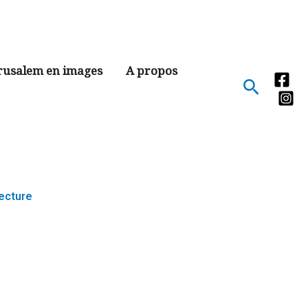
rusalem en images
A propos
Recher
tecture