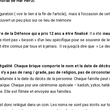
orial de Har Herzl.
ration ( voir le lien à la fin de l’article), mais à l’occasion de ce
couvert un peu plus sur ce lieu de mémoire.
de la Défense qui a pris 12 ans a être finalisé
. Il a été i
nau
 n’ont pas « besoin » d’un lieu spécifique pour se souvenir de le
t être connus par tous et à jamais. Il va jusqu’à dire que » Le deu
égalité
.
Chaque brique comporte le nom et la date de décè
l n’y a pas de rang / grade, pas de religion, pas de circonst
allumée à la date du décès de la personne. Chaque famille peut ch
braïque. Chaque jour une cérémonie spéciale – kadish, yzkor, hati
. Elle est filmée et envoyée aux familles.
est donc relégué dans un coin. Les noms ne sont pas écrits sur t