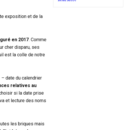
tte exposition et de la
guré en 2017
. Comme
ur cher disparu, ses
il est la colle de notre
s
– date du calendrier
ances relatives au
oisir si la date prise
kva et lecture des noms
outes les briques mais