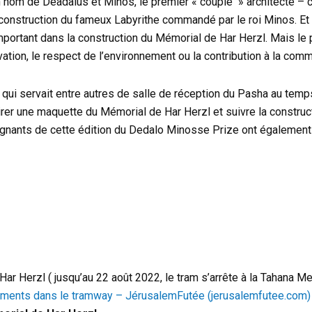
son nom de Deadalus et Minos, le premier « couple » architecte – c
 construction du fameux Labyrithe commandé par le roi Minos. E
mportant dans la construction du Mémorial de Har Herzl. Mais le 
tion, le respect de l’environnement ou la contribution à la com
qui servait entre autres de salle de réception du Pasha au te
irer une maquette du Mémorial de Har Herzl et suivre la construc
agnants de cette édition du Dedalo Minosse Prize ont également 
 Har Herzl ( jusqu’au 22 août 2022, le tram s’arrête à la Tahana 
ements dans le tramway – JérusalemFutée (jerusalemfutee.com)