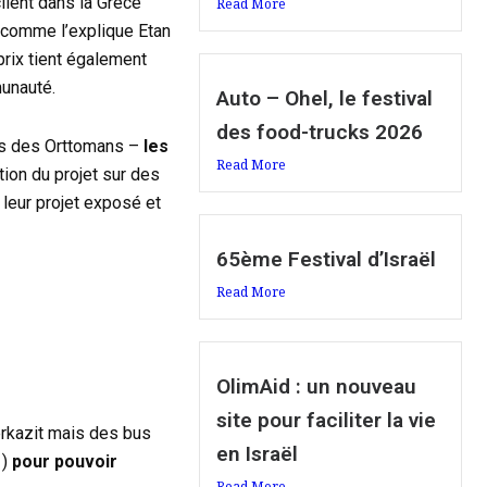
lient dans la Grèce
Read More
t comme l’explique Etan
prix tient également
munauté.
Auto – Ohel, le festival
des food-trucks 2026
mps des Orttomans –
les
Read More
tion du projet sur des
leur projet exposé et
65ème Festival d’Israël
Read More
OlimAid : un nouveau
site pour faciliter la vie
Merkazit mais des bus
en Israël
)
pour pouvoir
Read More