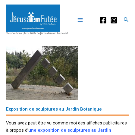
Aller
au
contenu
Rec
Tous les bons plans fûtés de Jérusalem en français!
Exposition de sculptures au Jardin Botanique
Vous avez peut être vu comme moi des affiches publicitaires
à propos d’
une exposition de sculptures au Jardin