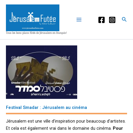
Aller
au
contenu
Rec
Tous les bons plans fûtés de Jérusalem en français!
Festival Smadar : Jérusalem au cinéma
Jérusalem est une ville d’inspiration pour beaucoup d’artistes.
Et cela est également vrai dans le domaine du cinéma.
Pour