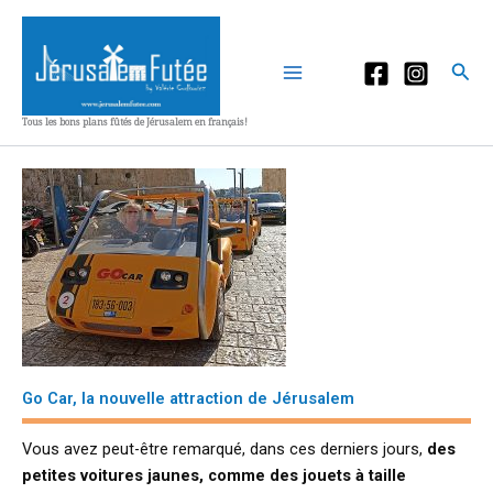
Aller
au
contenu
Rec
Tous les bons plans fûtés de Jérusalem en français!
Go Car, la nouvelle attraction de Jérusalem
Vous avez peut-être remarqué, dans ces derniers jours,
des
petites voitures jaunes, comme des jouets à taille