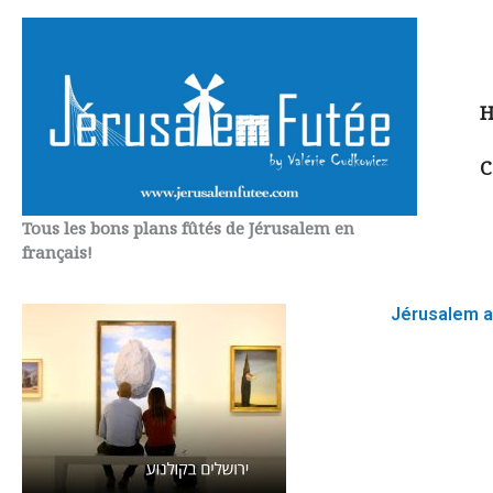
Aller
au
contenu
H
C
Tous les bons plans fûtés de Jérusalem en
français!
Jérusalem a