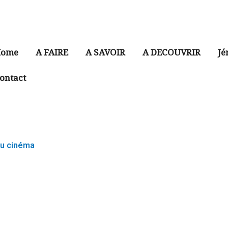
ome
A FAIRE
A SAVOIR
A DECOUVRIR
Jé
ontact
u cinéma