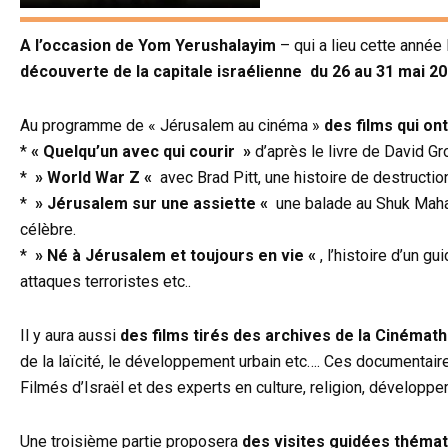
A l’occasion de Yom Yerushalayim
– qui a lieu cette anné
découverte de la capitale israélienne du 26 au 31 mai 20
Au programme de « Jérusalem au cinéma »
des films qui o
*
« Quelqu’un avec qui courir »
d’après le livre de David 
*
» World War Z «
avec Brad Pitt, une histoire de destruct
*
» Jérusalem sur une assiette «
une balade au Shuk Mahan
célèbre.
*
» Né à Jérusalem et toujours en vie «
, l’histoire d’un g
attaques terroristes etc..
Il y aura aussi
des films tirés des archives de la Cinémat
de la laïcité, le développement urbain etc…. Ces documentair
Filmés d’Israël et des experts en culture, religion, développ
Une troisième partie proposera
des visites guidées théma