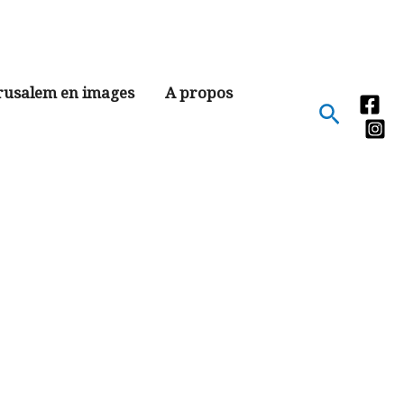
rusalem en images
A propos
Recher