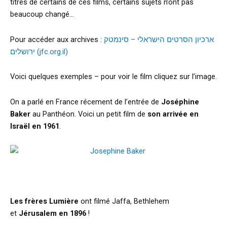
titres de certains de ces films, certains sujets n’ont pas
beaucoup changé…
Pour accéder aux archives :
ארכיון הסרטים הישראלי – סינמטק
ירושלים (jfc.org.il)
Voici quelques exemples – pour voir le film cliquez sur l’image.
On a parlé en France récement de l’entrée de
Joséphine
Baker
au Panthéon. Voici un petit film de
son arrivée en
Israël en 1961
.
Les frères Lumière
ont filmé Jaffa, Bethlehem
et
Jérusalem en 1896
!