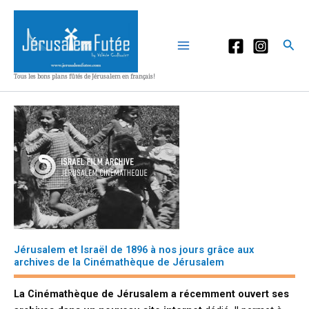
Aller
au
contenu
Rec
Tous les bons plans fûtés de Jérusalem en français!
Jérusalem et Israël de 1896 à nos jours grâce aux
archives de la Cinémathèque de Jérusalem
La Cinémathèque de Jérusalem a récemment ouvert ses