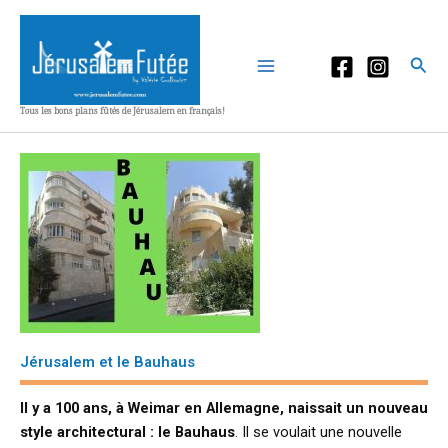
Aller
au
contenu
Rec
Tous les bons plans fûtés de Jérusalem en français!
Jérusalem et le Bauhaus
Il y a 100 ans, à Weimar en Allemagne, naissait un nouveau
style architectural : le Bauhaus
. Il se voulait une nouvelle