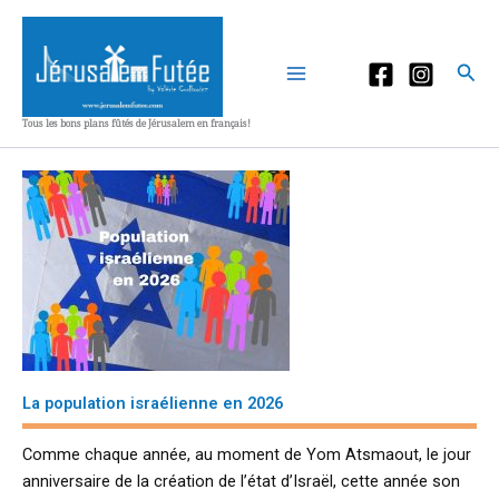
Aller
au
contenu
Rec
Tous les bons plans fûtés de Jérusalem en français!
La population israélienne en 2026
Comme chaque année, au moment de Yom Atsmaout, le jour
anniversaire de la création de l’état d’Israël, cette année son