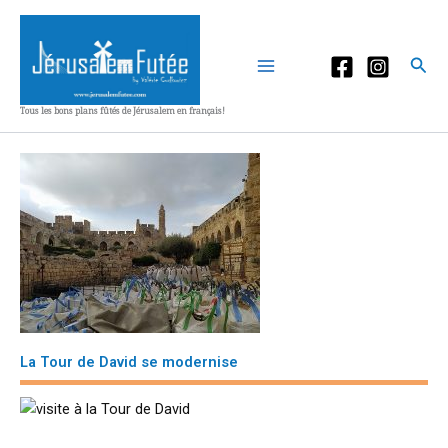
Aller
au
contenu
Rec
Tous les bons plans fûtés de Jérusalem en français!
La Tour de David se modernise