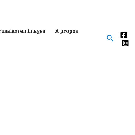
rusalem en images
A propos
Recher