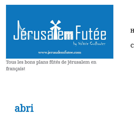
Aller
au
contenu
H
C
Tous les bons plans fûtés de Jérusalem en
français!
abri