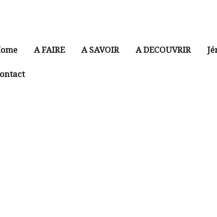
ome
A FAIRE
A SAVOIR
A DECOUVRIR
Jé
ontact