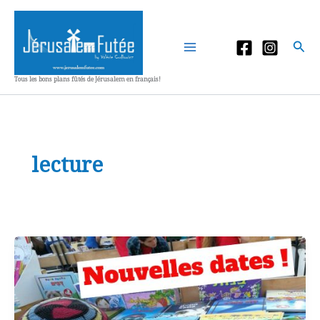
Aller
au
contenu
Rec
Tous les bons plans fûtés de Jérusalem en français!
lecture