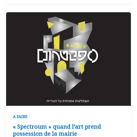
A FAIRE
« Spectroum » quand l’art prend
possession de la mairie