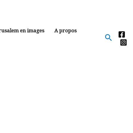
rusalem en images
A propos
Recher