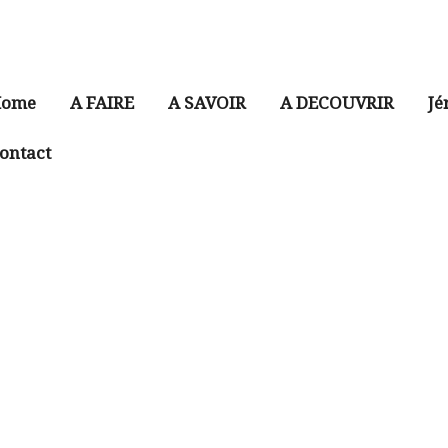
ome
A FAIRE
A SAVOIR
A DECOUVRIR
Jé
ontact