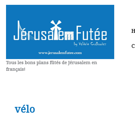
Aller
au
contenu
H
C
Tous les bons plans fûtés de Jérusalem en
français!
vélo