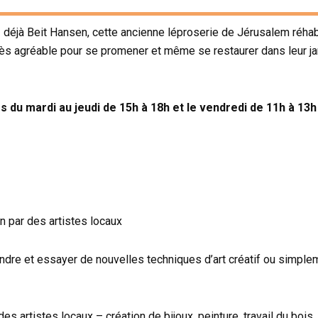
éjà Beit Hansen, cette ancienne léproserie de Jérusalem réhabil
rès agréable pour se promener et même se restaurer dans leur jar
 du mardi au jeudi de 15h à 18h et le vendredi de 11h à 13
r des artistes locaux
dre et essayer de nouvelles techniques d’art créatif ou simpleme
es artistes locaux – création de bijoux, peinture, travail du bois