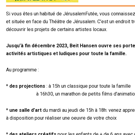
Si vous êtes un habitué de JérusalemFutée, vous connaissez d
et située en face du Théâtre de Jérusalem. C’est un endroit t
découvrir les projets de certains artistes locaux.
Jusqu’à fin décembre 2023, Beit Hansen ouvre ses portes
activités artistiques et ludiques pour toute la famille.
Au programme :
*
des
projections
: à 15h un classique pour toute la famille
à 16h30, un marathon de petits films d’animation pa
*
une
salle d’art
du mardi au jeudi de 15h à 18h: venez appren
à disposition pour réaliser une oeuvre de votre choix
*
des
ateliers créatifs
pour les enfants de + de 6 ans avec d