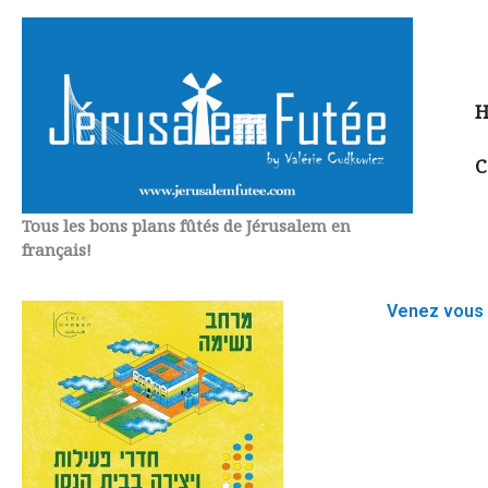
Aller
au
contenu
H
C
Tous les bons plans fûtés de Jérusalem en
français!
Venez vous 