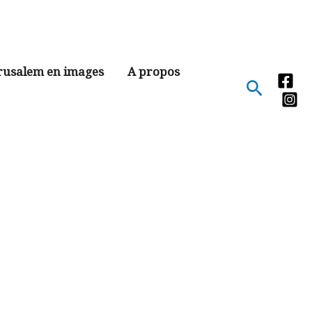
rusalem en images
A propos
Recher