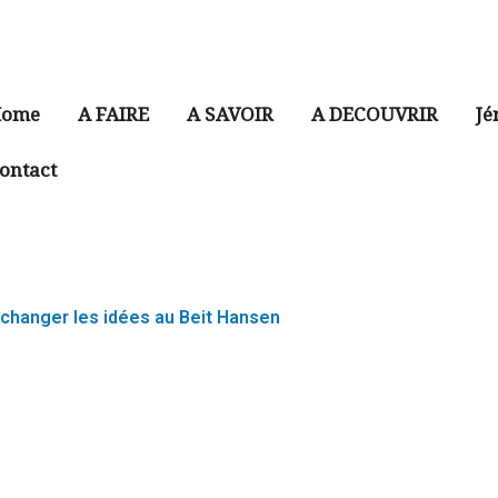
ome
A FAIRE
A SAVOIR
A DECOUVRIR
Jé
ontact
changer les idées au Beit Hansen