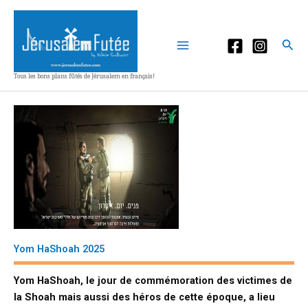
Aller
au
contenu
Rec
Tous les bons plans fûtés de Jérusalem en français!
Yom HaShoah 2025
Yom HaShoah, le jour de commémoration des victimes de
la Shoah mais aussi des héros de cette époque, a lieu