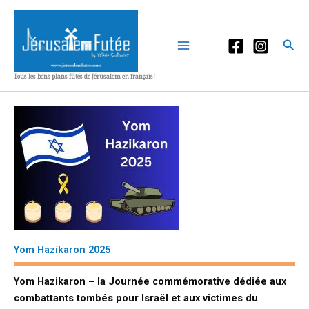
Aller
au
contenu
Rec
Tous les bons plans fûtés de Jérusalem en français!
Yom Hazikaron 2025
Yom Hazikaron – la Journée commémorative dédiée aux
combattants tombés pour Israël et aux victimes du