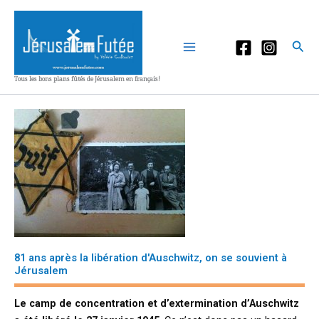
Aller
au
contenu
Rec
Tous les bons plans fûtés de Jérusalem en français!
81 ans après la libération d'Auschwitz, on se souvient à
Jérusalem
Le camp de concentration et d’extermination d’Auschwitz