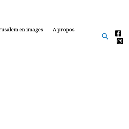
rusalem en images
A propos
Recher