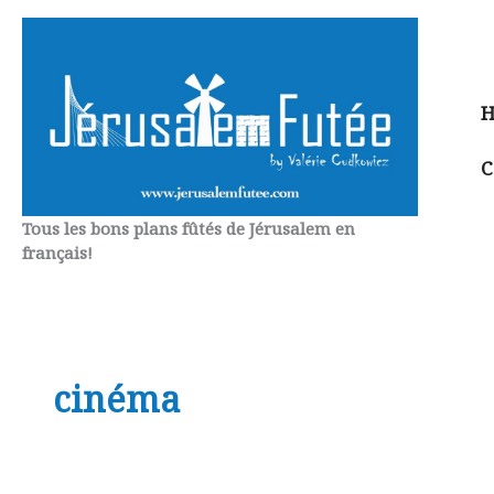
Aller
au
contenu
H
C
Tous les bons plans fûtés de Jérusalem en
français!
cinéma