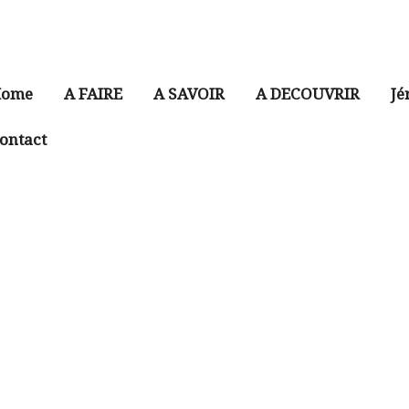
ome
A FAIRE
A SAVOIR
A DECOUVRIR
Jé
ontact