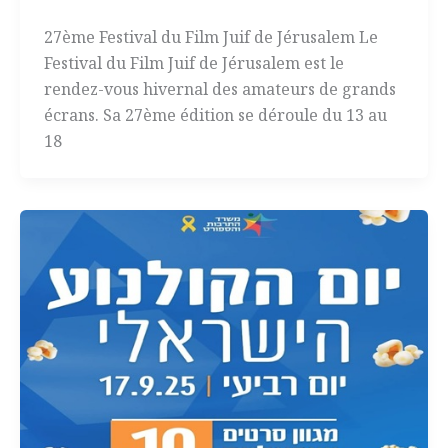
27ème Festival du Film Juif de Jérusalem Le
Festival du Film Juif de Jérusalem est le
rendez-vous hivernal des amateurs de grands
écrans. Sa 27ème édition se déroule du 13 au
18