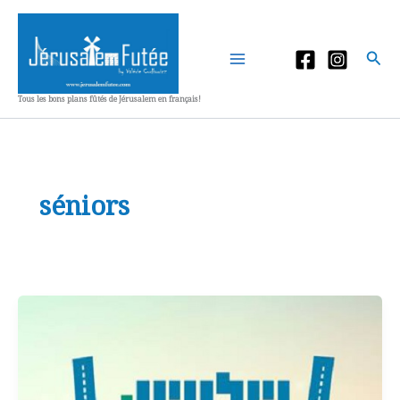
Aller
au
contenu
Rec
Tous les bons plans fûtés de Jérusalem en français!
séniors