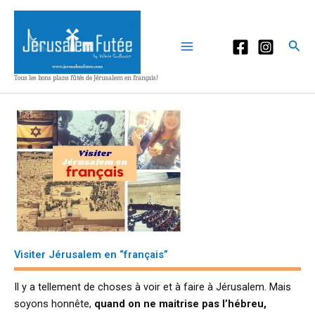
Aller
au
contenu
Rec
Tous les bons plans fûtés de Jérusalem en français!
Visiter Jérusalem en “français”
Il y a tellement de choses à voir et à faire à Jérusalem. Mais
soyons honnête,
quand on ne maitrise pas l’hébreu,