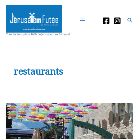
Aller
au
contenu
Rec
Tous les bons plans fûtés de Jérusalem en français!
restaurants